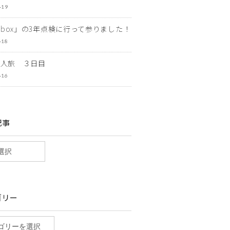
-19
ewbox」の3年点検に行って参りました！
-18
一人旅 ３日目
-16
記事
ゴリー