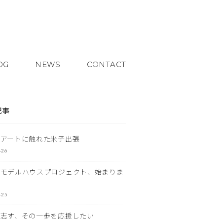
OG
NEWS
CONTACT
記事
とアートに触れた米子出張
-26
なモデルハウスプロジェクト、始まりま
-25
を志す、その一歩を応援したい