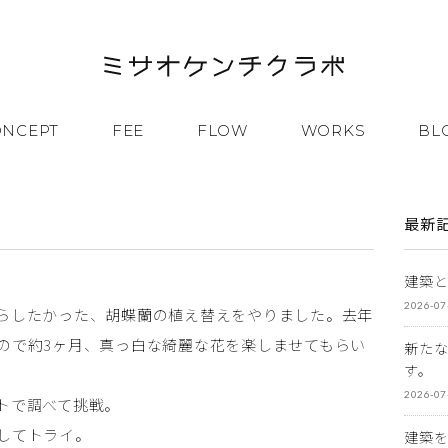
ONCEPT
FEE
FLOW
WORKS
BL
最新
建築
2026-07
らしたかった、胡蝶蘭の植え替えをやりました。去年
ので約3ヶ月、真っ白な綺麗な花を楽しませてもらい
新た
す。
2026-07
トで調べて挑戦。
してトライ。
建築