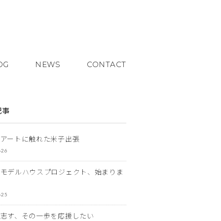
OG
NEWS
CONTACT
記事
とアートに触れた米子出張
-26
なモデルハウスプロジェクト、始まりま
-25
を志す、その一歩を応援したい