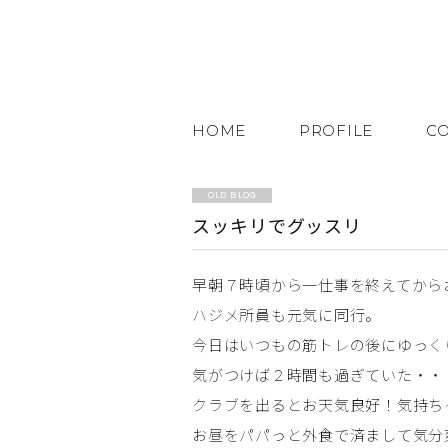
HOME
PROFILE
C
OLD BLOG
スッキリでグッスリ
早朝７時頃から一仕事を終えてから
ハジメ所員も元気に同行。
今日はいつもの筋トレの後にゆっく
気がつけば２時間も過ぎていた・・
クラブを出るとお天気良好！気持ち
お昼をパパっと外食で済まして気分