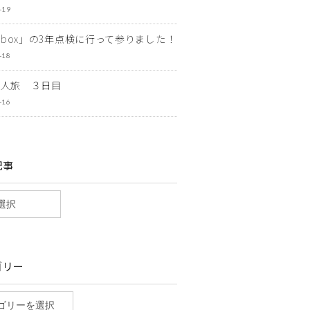
-19
ewbox」の3年点検に行って参りました！
-18
一人旅 ３日目
-16
記事
ゴリー