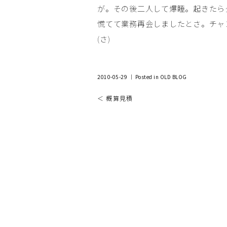
が。その後二人して爆睡。起きたら
慌てて業務再会しましたとさ。チャ
(さ)
2010-05-29 ｜ Posted in
OLD BLOG
＜ 概算見積