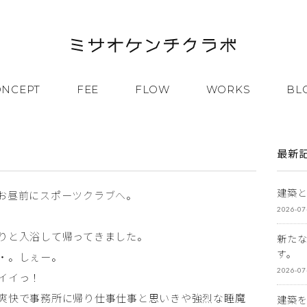
ONCEPT
FEE
FLOW
WORKS
BL
最新
建築
お昼前にスポーツクラブへ。
2026-07
りと入浴して帰ってきました。
新た
す。
・。しぇー。
2026-07
イイっ！
爽快で事務所に帰り仕事仕事と思いきや強烈な睡魔
建築