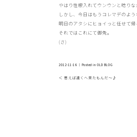
やはり性根入れてウンウンと唸りな
しかし、今日はもうコレマデのよう
明日のアタシにヒョイっと任せて帰
それではこれにて御免。
(さ)
2012-11-16 ｜ Posted in
OLD BLOG
＜ 思えば遠くへ来たもんだ～♪