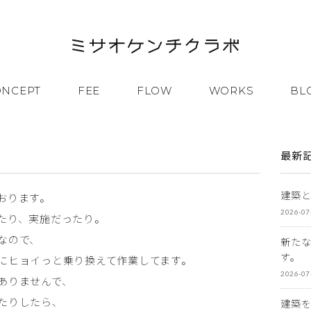
ONCEPT
FEE
FLOW
WORKS
BL
最新
建築
おります。
2026-07
たり、実施だったり。
なので、
新た
す。
にヒョイっと乗り換えて作業してます。
2026-07
ありませんで、
たりしたら、
建築