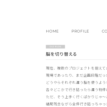
HOME
PROFILE
C
OLD BLOG
脳を切り替える
現在、複数のプロジェクトを抱えて
現場であったり、まだ企画段階だっ
どうやらそれぞれ違う脳を使うよう
各々どこかで行き詰ったら違う物件
ただ、そう上手く行くばかりじゃ～
結局残念ながら全件行き詰っちゃっ