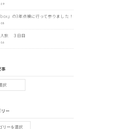
-19
ewbox」の3年点検に行って参りました！
-18
一人旅 ３日目
-16
記事
ゴリー