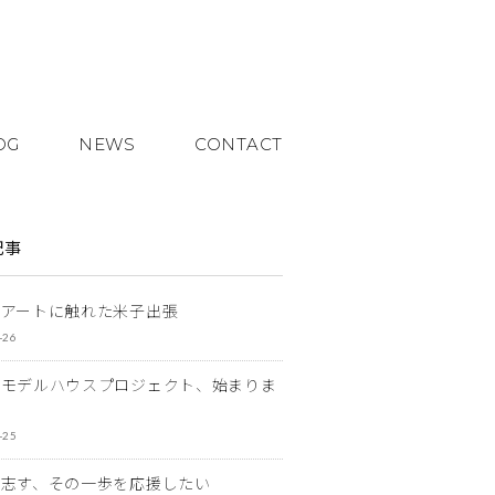
OG
NEWS
CONTACT
記事
とアートに触れた米子出張
-26
なモデルハウスプロジェクト、始まりま
-25
を志す、その一歩を応援したい