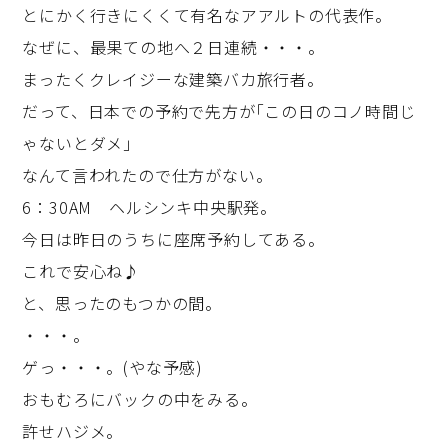
とにかく行きにくくて有名なアアルトの代表作。
なぜに、最果ての地へ２日連続・・・。
まったくクレイジーな建築バカ旅行者。
だって、日本での予約で先方が｢この日のコノ時間じ
ゃないとダメ｣
なんて言われたので仕方がない。
6：30AM ヘルシンキ中央駅発。
今日は昨日のうちに座席予約してある。
これで安心ね♪
と、思ったのもつかの間。
・・・。
ゲっ・・・。(やな予感)
おもむろにバックの中をみる。
許せハジメ。